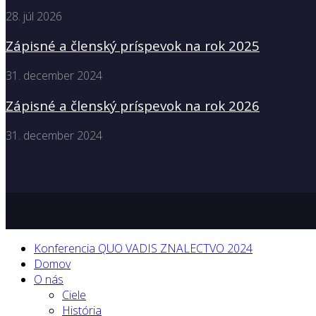
28. júl 2026
Zápisné a členský príspevok na rok 2025
31. december 2024
Zápisné a členský príspevok na rok 2026
31. december 2024
Konferencia QUO VADIS ZNALECTVO 2024
Domov
O nás
Ciele
História