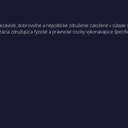
vislé, dobrovoľné a nepolitické združenie založené v súlade 
ácia združujúca fyzické a právnické osoby vykonávajúce špecifi