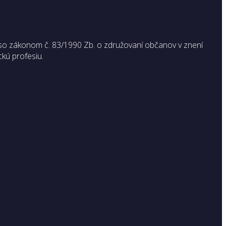
so zákonom č. 83/1990 Zb. o združovaní občanov v znení
ckú profesiu.