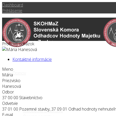
Dashboard
Prihlásenie
Profilový obrázok
Kontaktné informácie
Meno
Domov
Mária
Priezvisko
Hanesová
Odbor
Členstvo
37 00 00 Stavebníctvo
Odvetvie
37 01 00 Pozemné stavby, 37 09 01 Odhad hodnoty nehnuteľn
Všeobecne o členstve
E-mail