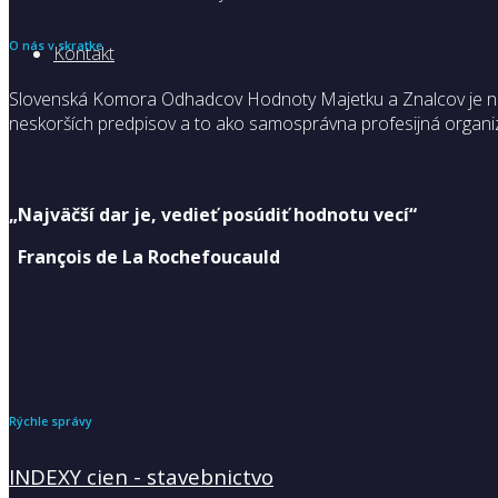
O nás v skratke
Kontakt
Slovenská Komora Odhadcov Hodnoty Majetku a Znalcov je nezá
neskorších predpisov a to ako samosprávna profesijná organiz
„Najväčší dar je, vedieť posúdiť hodnotu vecí“
François de La Rochefoucauld
Rýchle správy
INDEXY cien - stavebnictvo