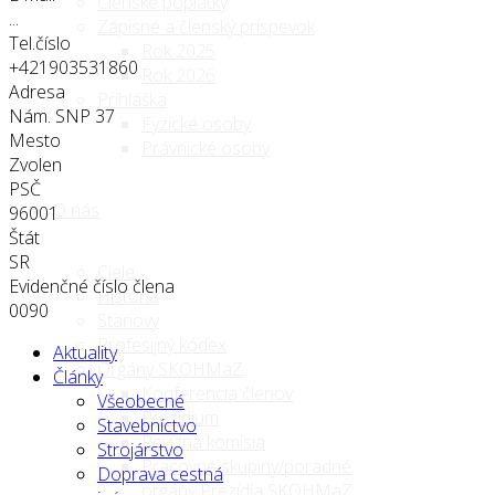
Členské poplatky
...
Zápisné a členský príspevok
Tel.číslo
Rok 2025
+421903531860
Rok 2026
Adresa
Prihláška
Nám. SNP 37
Fyzické osoby
Mesto
Právnické osoby
Zvolen
PSČ
O nás
96001
Štát
SR
Ciele
Evidenčné číslo člena
História
0090
Stanovy
Profesijný kódex
Aktuality
Orgány SKOHMaZ
Články
Konferencia členov
Všeobecné
Prezídium
Stavebníctvo
Revízna komisia
Strojárstvo
Pracovné skupiny/poradné
Doprava cestná
orgány Prezídia SKOHMaZ