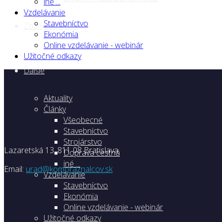
iné ...
Vzdelávanie
Stavebníctvo
Zoznam členov
Ekonómia
Online vzdelávanie - webinár
Užitočné odkazy
Ďalšie
Aktuality
Články
Všeobecné
Stavebníctvo
Strojárstvo
Lazaretská 13, 811 08 Bratislava
Doprava cestná
iné ...
Email:
urad@komoraznalcov.sk
Vzdelávanie
Stavebníctvo
Ekonómia
Online vzdelávanie - webinár
Užitočné odkazy