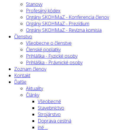
Stanovy
Profesijný kódex
Orgány SKOHMaZ - Konferencia členov
Orgány SKOHMaZ - Prezídium
Orgány SKOHMaZ - Revízna komisia
Členstvo
Všeobecne o členstve
Členské poplatky
Prihláška - Fyzické osoby
Prihláška - Právnické osoby
Zoznam členov
Kontakt
Ďalšie
Aktuality
Články
Všeobecné
Stavebníctvo
Strojárstvo
Doprava cestná
iné ...