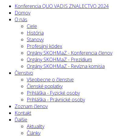
Konferencia QUO VADIS ZNALECTVO 2024
Domov
O nás
Ciele
História
Stanovy
Profesijný kódex
Orgány SKOHMaZ - Konferencia členov
Orgány SKOHMaZ - Prezídium
Orgány SKOHMaZ - Revízna komisia
Členstvo
Všeobecne o členstve
Členské poplatky
Prihláška - Fyzické osoby
Prihláška - Právnické osoby
Zoznam členov
Kontakt
Ďalšie
Aktuality
Články