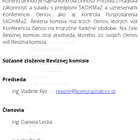
ktorého úlohou je najmä kontrola činnosti Prezídia z hľadiska
zákonnosti a súladu s predpismi SKOHMaZ a uzneseniami
Konferencie členov, ako aj kontrola hospodárenia
SKOHMaZ. Revízna komisia má troch členov, ktorých volí
Členstvo
Konferencia členov na trojročné funkčné obdobie. Na čele
Revíznej komisie stojí predseda, ktorého zo svojich členov
Všeobecne o členstve
volí Revízna komisia.
Členské poplatky
Zápisné a členský príspevok
Súčasné zloženie Revíznej komisie
Rok 2025
Rok 2026
Prihláška
Predseda
Fyzické osoby
Právnické osoby
Ing. Vladimír Rýs
revizor@komoraznalcov.sk
O nás
Členovia
Ing. Daniela Lecká
Ciele
História
Stanovy