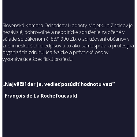
Slovenská Komora Odhadcov Hodnoty Majetku a Znalcov je
nezávislé, dobrovoľné a nepolitické združenie založené v
súlade so zákonom č. 83/1990 Zb. o združovaní občanov v
znení neskorších predpisov a to ako samosprávna profesijná
organizácia združujúca fyzické a právnické osoby
vykonávajúce špecifickú profesiu.
„Najväčší dar je, vedieť posúdiť hodnotu vecí“
François de La Rochefoucauld