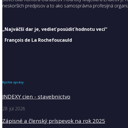
neskorších predpisov a to ako samosprávna profesijná organiz
„Najväčší dar je, vedieť posúdiť hodnotu vecí“
François de La Rochefoucauld
Rýchle správy
INDEXY cien - stavebnictvo
28. júl 2026
Zápisné a členský príspevok na rok 2025