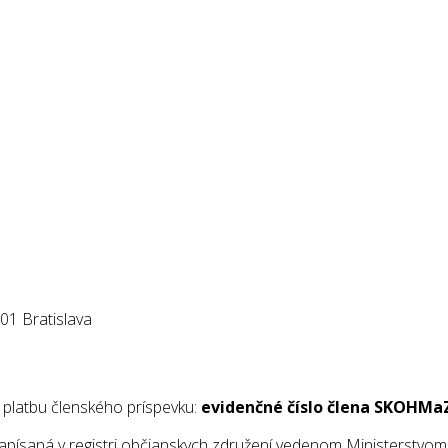
01 Bratislava
e platbu členského príspevku:
evidenčné číslo člena SKOHMa
saná v registri občianskych združení vedenom Ministerstvom v