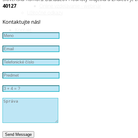
40127
.
Online vzdelávanie - webinár
Užitočné odkazy
Kontaktujte nás!
Kontakt
Send Message