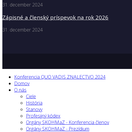
31. december 2024
Zápisné a členský príspevok na rok 2026
31. december 2024
Konferencia QUO VADIS ZNALECTVO 2024
Domov
O nás
Ciele
História
Stanovy
Profesijný kódex
Orgány SKOHMaZ - Konferencia členov
Orgány SKOHMaZ - Prezídium