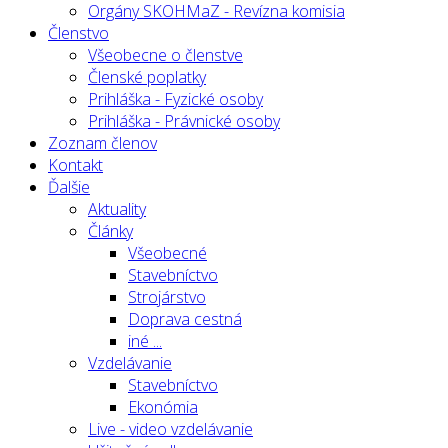
Orgány SKOHMaZ - Revízna komisia
Členstvo
Všeobecne o členstve
Členské poplatky
Prihláška - Fyzické osoby
Prihláška - Právnické osoby
Zoznam členov
Kontakt
Ďalšie
Aktuality
Články
Všeobecné
Stavebníctvo
Strojárstvo
Doprava cestná
iné ...
Vzdelávanie
Stavebníctvo
Ekonómia
Live - video vzdelávanie