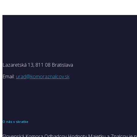
Lazaretská 13, 811 08 Bratislava
Email:
urad@komoraznalcov.sk
O nás v skratke
Slovenská Komora Odhadcov Hodnoty Majetku a Znalcov je nezá