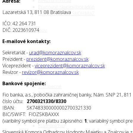
Revízna komisia
Adresa:
Pracovné skupiny/poradné
Lazaretská 13, 811 08 Bratislava
orgány Prezídia SKOHMaZ
IČO: 42 264 731
DIČ: 2023610974
Zoznam členov
E-mailové kontakty:
Sekretariát -
urad@komoraznalcov.sk
Ďalšie
Prezident -
prezident@komoraznalcov.sk
Viceprezident -
viceprezident@komoraznalcov.sk
Revizor -
revizor@komoraznalcov.sk
Aktuality
Články
Bankové spojenie:
Všeobecné
Stavebníctvo
Fio banka, a.s., pobočka zahraničnej banky, Nám. SNP 21, 811 
Strojárstvo
číslo účtu:
2700321330/8330
Doprava cestná
IBAN: SK7483300000002700321330
iné ...
BIC/SWIFT: FIOZSKBAXXX
Vzdelávanie
(varibilný symbol pre platbu zápisného:
1
; variabilný symbol pr
Stavebníctvo
Slovenská Komora Odhadcov Hodnoty Majetku a Znalcov je zapí
Ekonómia