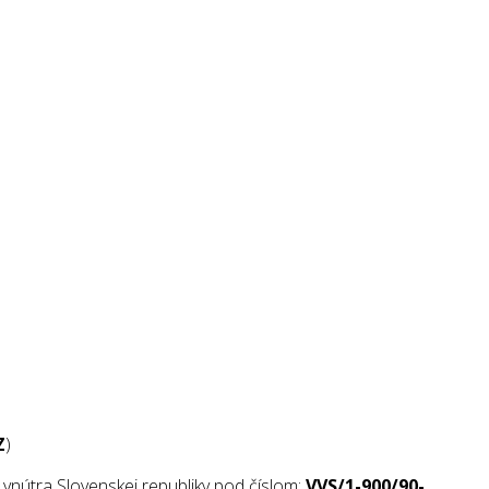
Z
)
nútra Slovenskej republiky pod číslom:
VVS/1-900/90-