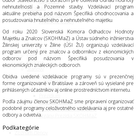
Rok 2026
nehnuteľností a Pozemné stavby. Vzdelávací program
Prihláška
aktuálne prebieha pod názvom Špecifiká ohodnocovania a
Fyzické osoby
posudzovania hnuteľného a nehnuteľného majetku.
Právnické osoby
Od roku 2020 Slovenská Komora Odhadcov Hodnoty
Majetku a Znalcov (SKOHMaZ) a Ústav súdneho inžinierstva
O nás
Žilinskej univerzity v Žiline (ÚSI ŽU) organizujú vzdelávací
program určený pre znalcov a odborníkov z ekonomických
Ciele
odborov pod názvom Špecifiká posudzovania v
História
ekonomických znaleckých odboroch.
Stanovy
Profesijný kódex
Obidva uvedené vzdelávacie programy sú v prezenčnej
Orgány SKOHMaZ
forme organizované v Bratislave a zároveň sú vysielané pre
Konferencia členov
prihlásených účastníkov aj online prostredníctvom internetu.
Prezídium
Podľa záujmu členov SKOHMaZ sme pripravení organizovať
Revízna komisia
podobné programy celoživotného vzdelávania aj pre ostatné
Pracovné skupiny/poradné
odbory a odvetvia.
orgány Prezídia SKOHMaZ
Podkategórie
Zoznam členov