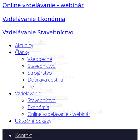
Online vzdelávanie - webinár
Vzdelávanie Ekonómia
Ďalšie
Vzdelávanie Stavebníctvo
Aktuality
Aktuality
Články
Články
Všeobecné
Všeobecné
Stavebníctvo
Stavebníctvo
Strojárstvo
Strojárstvo
Doprava cestná
Doprava cestná
iné ...
iné ...
Vzdelávanie
Vzdelávanie
Stavebníctvo
Stavebníctvo
Ekonómia
Ekonómia
Online vzdelávanie - webinár
Online vzdelávanie - webinár
Užitočné odkazy
Užitočné odkazy
Kontakt