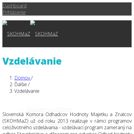
Dashboard
Prihlásenie
Vzdelávanie
Domov
Domov
/
Ďalšie
/
Vzdelávanie
Členstvo
Všeobecne o členstve
Slovenská Komora Odhadcov Hodnoty Majetku a Znalcov
Členské poplatky
(SKOHMaZ) už od roku 2013 realizuje v rámci programov
Zápisné a členský príspevok
celoživotného vzdelávania - vzdelávací program zameraný na
Rok 2025
odbor Stavebníctvo s dôrazom pre odvetvia Odhad hodnoty