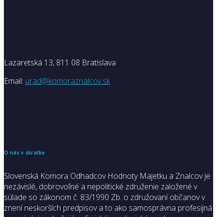
Lazaretská 13, 811 08 Bratislava
Email:
urad@komoraznalcov.sk
O nás v skratke
Slovenská Komora Odhadcov Hodnoty Majetku a Znalcov je
nezávislé, dobrovoľné a nepolitické združenie založené v
súlade so zákonom č. 83/1990 Zb. o združovaní občanov v
znení neskorších predpisov a to ako samosprávna profesijná