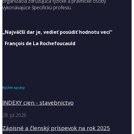
organizácia združujúca fyzické a právnické osoby
vykonávajúce špecifickú profesiu.
„Najväčší dar je, vedieť posúdiť hodnotu vecí“
François de La Rochefoucauld
Rýchle správy
INDEXY cien - stavebnictvo
28. júl 2026
Zápisné a členský príspevok na rok 2025