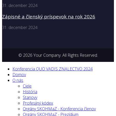
31. december 2024
Zápisné a členský príspevok na rok 2026
31. december 2024
© 2026 Your Company. All Rights Reserved.
Konferencia QUO VADIS ZNALECTVO 2024
Domov
O nás
Ciele
História
Stanovy
Profesijný kódex
Orgány SKOHMaZ - Konferencia členov
Orgány SKOHMaZ - Prezídium