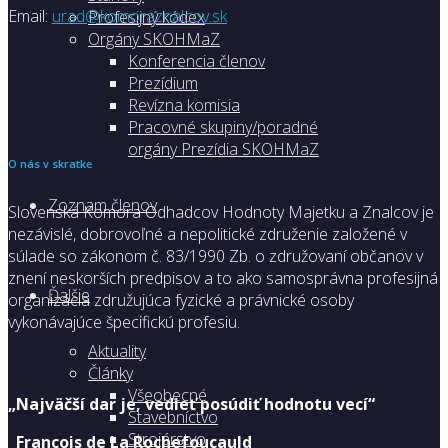
Email:
urad@komoraznalcov.sk
Profesijný kódex
Orgány SKOHMaZ
Konferencia členov
Prezídium
Revízna komisia
Pracovné skupiny/poradné
orgány Prezídia SKOHMaZ
O nás v skratke
Zoznam členov
Slovenská Komora Odhadcov Hodnoty Majetku a Znalcov je
nezávislé, dobrovoľné a nepolitické združenie založené v
súlade so zákonom č. 83/1990 Zb. o združovaní občanov v
znení neskorších predpisov a to ako samosprávna profesijná
Ďalšie
organizácia združujúca fyzické a právnické osoby
vykonávajúce špecifickú profesiu.
Aktuality
Články
Všeobecné
„Najväčší dar je, vedieť posúdiť hodnotu vecí“
Stavebníctvo
Strojárstvo
François de La Rochefoucauld