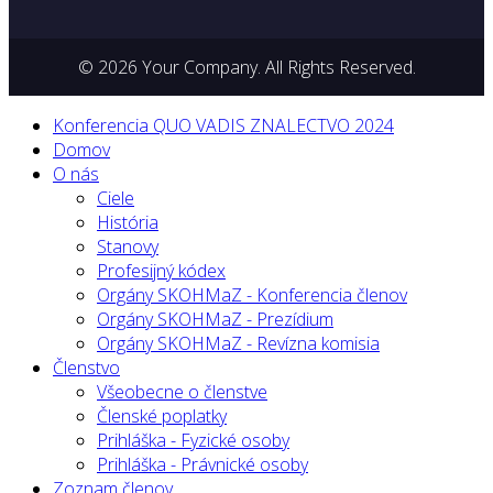
© 2026 Your Company. All Rights Reserved.
Konferencia QUO VADIS ZNALECTVO 2024
Domov
O nás
Ciele
História
Stanovy
Profesijný kódex
Orgány SKOHMaZ - Konferencia členov
Orgány SKOHMaZ - Prezídium
Orgány SKOHMaZ - Revízna komisia
Členstvo
Všeobecne o členstve
Členské poplatky
Prihláška - Fyzické osoby
Prihláška - Právnické osoby
Zoznam členov