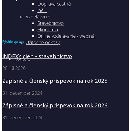
Doprava cestná
iné ...
Vzdelávanie
Stavebníctvo
Ekonómia
Online vzdelávanie - webinár
Užitočné odkazy
Rýchle správy
INDEXY cien - stavebnictvo
Kontakt
28. júl 2026
Zápisné a členský príspevok na rok 2025
31. december 2024
Zápisné a členský príspevok na rok 2026
31. december 2024