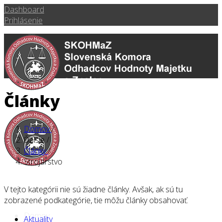
Dashboard
Prihlásenie
Články
Domov
/
Ďalšie
/
Články
/
Strojárstvo
V tejto kategórii nie sú žiadne články. Avšak, ak sú tu
zobrazené podkategórie, tie môžu články obsahovať.
Domov
Aktuality