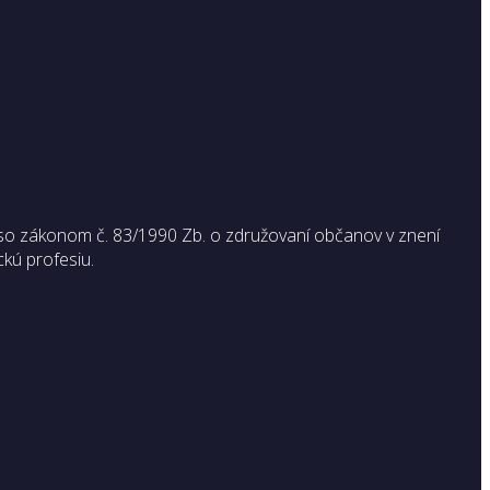
so zákonom č. 83/1990 Zb. o združovaní občanov v znení
ckú profesiu.