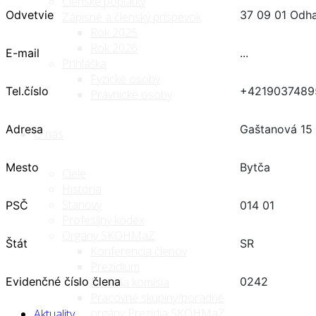
Členské poplatky
Odvetvie
37 09 01 Odha
Zápisné a členský príspevok
Rok 2025
Rok 2026
E-mail
...
Prihláška
Fyzické osoby
Tel.číslo
+4219037489
Právnické osoby
Adresa
Gaštanová 15
O nás
Mesto
Bytča
Ciele
História
Stanovy
PSČ
014 01
Profesijný kódex
Orgány SKOHMaZ
Štát
SR
Konferencia členov
Prezídium
Evidenčné číslo člena
0242
Revízna komisia
Pracovné skupiny/poradné
orgány Prezídia SKOHMaZ
Aktuality