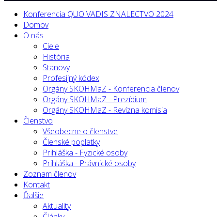
Konferencia QUO VADIS ZNALECTVO 2024
Domov
O nás
Ciele
História
Stanovy
Profesijný kódex
Orgány SKOHMaZ - Konferencia členov
Orgány SKOHMaZ - Prezídium
Orgány SKOHMaZ - Revízna komisia
Členstvo
Všeobecne o členstve
Členské poplatky
Prihláška - Fyzické osoby
Prihláška - Právnické osoby
Zoznam členov
Kontakt
Ďalšie
Aktuality
Články