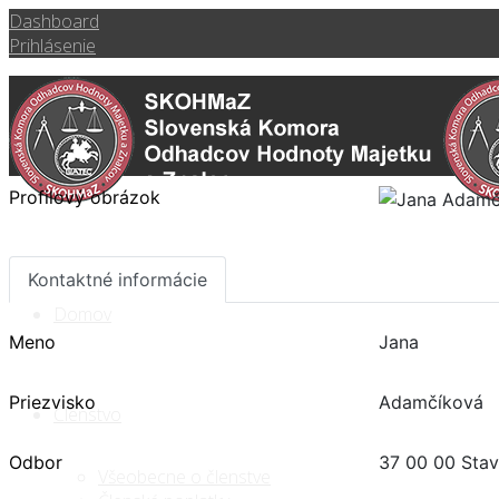
Dashboard
Prihlásenie
Profilový obrázok
Kontaktné informácie
Domov
Meno
Jana
Priezvisko
Adamčíková
Členstvo
Odbor
37 00 00 Stav
Všeobecne o členstve