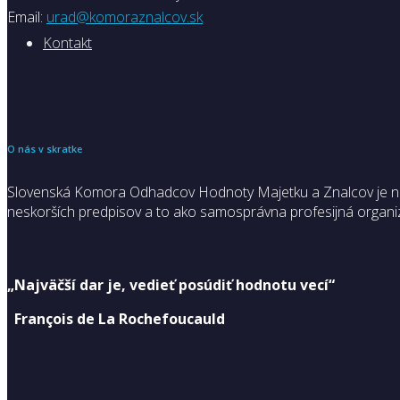
Email:
urad@komoraznalcov.sk
Kontakt
O nás v skratke
Slovenská Komora Odhadcov Hodnoty Majetku a Znalcov je nezá
neskorších predpisov a to ako samosprávna profesijná organiz
„Najväčší dar je, vedieť posúdiť hodnotu vecí“
François de La Rochefoucauld