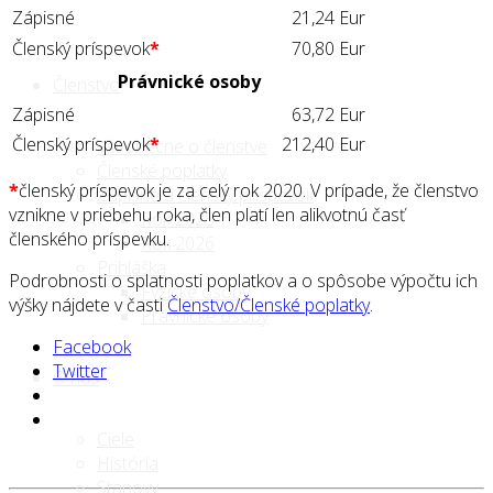
Zápisné
21,24 Eur
Členský príspevok
*
70,80 Eur
Právnické osoby
Členstvo
Zápisné
63,72 Eur
Členský príspevok
*
212,40 Eur
Všeobecne o členstve
Členské poplatky
*
členský príspevok je za celý rok 2020. V prípade, že členstvo
Zápisné a členský príspevok
vznikne v priebehu roka, člen platí len alikvotnú časť
Rok 2025
členského príspevku.
Rok 2026
Prihláška
Podrobnosti o splatnosti poplatkov a o spôsobe výpočtu ich
Fyzické osoby
výšky nájdete v časti
Členstvo/Členské poplatky
.
Právnické osoby
Facebook
Twitter
O nás
Ciele
História
Stanovy