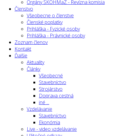
Orgány SKOHMaZ - Revízna komisia
Členstvo
Všeobecne o členstve
Členské poplatky
Prihláška - Fyzické osoby
Prihláška - Právnické osoby
Zoznam členov
Kontakt
Ďalšie
Aktuality
Články
Všeobecné
Stavebníctvo
Strojárstvo
Doprava cestná
iné ...
Vzdelávanie
Stavebníctvo
Ekonómia
Live - video vzdelávanie
Užitočné odkazy