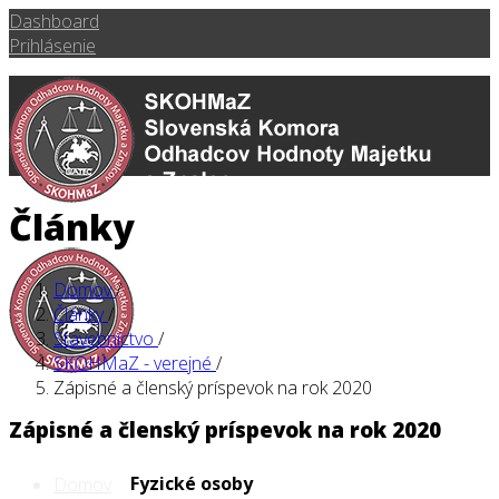
Dashboard
Prihlásenie
Články
Domov
/
Články
/
Stavebníctvo
/
SKOHMaZ - verejné
/
Zápisné a členský príspevok na rok 2020
Zápisné a členský príspevok na rok 2020
Fyzické osoby
Domov