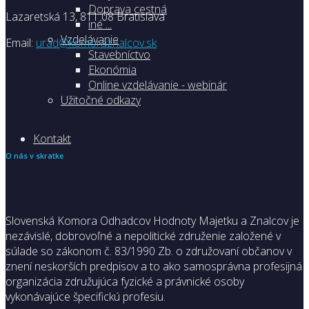
Doprava cestná
Lazaretská 13, 811 08 Bratislava
iné ...
Vzdelávanie
Email:
urad@komoraznalcov.sk
Stavebníctvo
Ekonómia
Online vzdelávanie - webinár
Užitočné odkazy
Kontakt
O nás v skratke
Slovenská Komora Odhadcov Hodnoty Majetku a Znalcov je
nezávislé, dobrovoľné a nepolitické združenie založené v
súlade so zákonom č. 83/1990 Zb. o združovaní občanov v
znení neskorších predpisov a to ako samosprávna profesijná
organizácia združujúca fyzické a právnické osoby
vykonávajúce špecifickú profesiu.