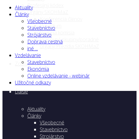
Profesijný kódex
Aktuality
Orgány SKOHMaZ
Články
Konferencia členov
Všeobecné
Prezídium
Stavebníctvo
Revízna komisia
Strojárstvo
Pracovné skupiny/poradné
Doprava cestná
orgány Prezídia SKOHMaZ
iné ...
Vzdelávanie
Stavebníctvo
Zoznam členov
Ekonómia
Online vzdelávanie - webinár
Užitočné odkazy
Ďalšie
Aktuality
Články
Všeobecné
Stavebníctvo
Strojárstvo