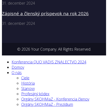
31. december 2024
Zápisné a členský príspevok na rok 2026
31. december 2024
© 2026 Your Company. All Rights Reserved.
Konferencia QUO VADIS ZNALECTVO 2024
Domov
O nás
Ciele
História
Stanovy
Profesijný kódex
Orgány SKOHMaZ - Konferencia členov
Orgány SKOHMaZ - Prezídium