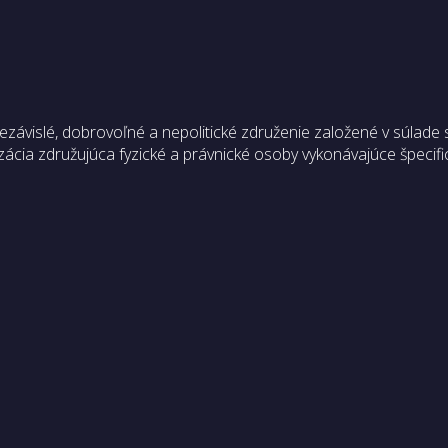
vislé, dobrovoľné a nepolitické združenie založené v súlade 
ácia združujúca fyzické a právnické osoby vykonávajúce špecifi