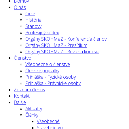
Domov
O nás
Ciele
História
Stanovy
Profesijný kódex
Orgány SKOHMaZ - Konferencia členov
Orgány SKOHMaZ - Prezídium
Orgány SKOHMaZ - Revízna komisia
Členstvo
Všeobecne o členstve
Členské poplatky
Prihláška - Fyzické osoby
Prihláška - Právnické osoby
Zoznam členov
Kontakt
Ďalšie
Aktuality
Články
Všeobecné
Stavebníctvo