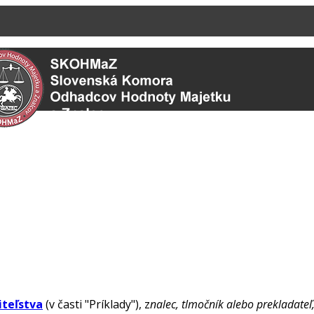
iteľstva
(v časti "Príklady"), z
nalec, tlmočník alebo prekladate