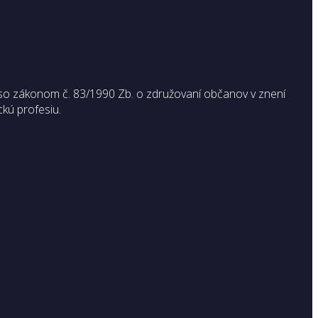
so zákonom č. 83/1990 Zb. o združovaní občanov v znení
ckú profesiu.