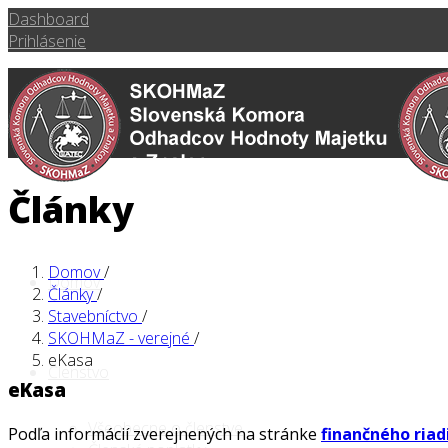
Dashboard
Prihlásenie
Články
Domov
/
Domov
Články
/
Stavebníctvo
/
SKOHMaZ - verejné
/
eKasa
Členstvo
eKasa
Všeobecne o členstve
Podľa informácií zverejnených na stránke
finančného riad