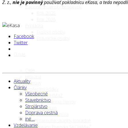
Členské poplatky
Z. z.,
nie je povinný
používať pokladnicu eKasa, a teda nepodli
Zápisné a členský príspevok
Rok 2025
Rok 2026
Prihláška
Fyzické osoby
Facebook
Právnické osoby
Twitter
O nás
Ciele
História
Aktuality
Stanovy
Články
Profesijný kódex
Všeobecné
Orgány SKOHMaZ
Stavebníctvo
Konferencia členov
Strojárstvo
Prezídium
Doprava cestná
Revízna komisia
iné ...
Pracovné skupiny/poradné
Vzdelávanie
orgány Prezídia SKOHMaZ