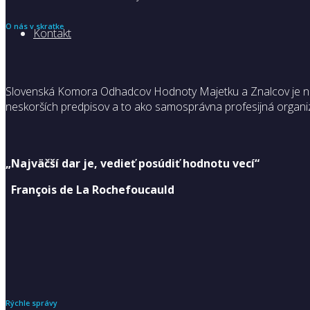
O nás v skratke
Kontakt
Slovenská Komora Odhadcov Hodnoty Majetku a Znalcov je nezá
neskorších predpisov a to ako samosprávna profesijná organiz
„Najväčší dar je, vedieť posúdiť hodnotu vecí“
François de La Rochefoucauld
Rýchle správy