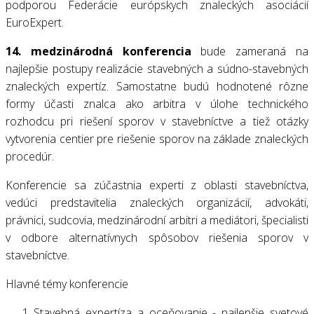
podporou Federácie európskych znaleckých asociácií
EuroExpert.
14. medzinárodná konferencia
bude zameraná na
najlepšie postupy realizácie stavebných a súdno-stavebných
znaleckých expertíz. Samostatne budú hodnotené rôzne
formy účasti znalca ako arbitra v úlohe technického
rozhodcu pri riešení sporov v stavebníctve a tiež otázky
vytvorenia centier pre riešenie sporov na základe znaleckých
procedúr.
Konferencie sa zúčastnia experti z oblasti stavebníctva,
vedúci predstavitelia znaleckých organizácií, advokáti,
právnici, sudcovia, medzinárodní arbitri a mediátori, špecialisti
v odbore alternatívnych spôsobov riešenia sporov v
stavebníctve.
Hlavné témy konferencie
Stavebná expertíza a oceňovanie - najlepšie svetové