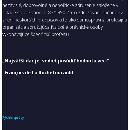
nezávislé, dobrovoľné a nepolitické združenie založené v
súlade so zákonom č. 83/1990 Zb. o združovaní občanov v
znení neskorších predpisov a to ako samosprávna profesijná
organizácia združujúca fyzické a právnické osoby
vykonávajúce špecifickú profesiu.
„Najväčší dar je, vedieť posúdiť hodnotu vecí“
François de La Rochefoucauld
Rýchle správy