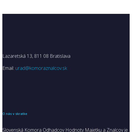
Lazaretská 13, 811 08 Bratislava
Email:
urad@komoraznalcov.sk
O nás v skratke
Slovenská Komora Odhadcov Hodnoty Majetku a Znalcov je