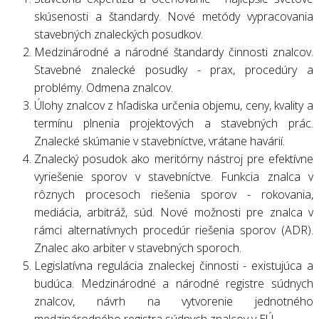
skúsenosti a štandardy. Nové metódy vypracovania
stavebných znaleckých posudkov.
Medzinárodné a národné štandardy činnosti znalcov.
Stavebné znalecké posudky - prax, procedúry a
problémy. Odmena znalcov.
Úlohy znalcov z hľadiska určenia objemu, ceny, kvality a
termínu plnenia projektových a stavebných prác.
Znalecké skúmanie v stavebníctve, vrátane havárií.
Znalecký posudok ako meritórny nástroj pre efektívne
vyriešenie sporov v stavebníctve. Funkcia znalca v
rôznych procesoch riešenia sporov - rokovania,
mediácia, arbitráž, súd. Nové možnosti pre znalca v
rámci alternatívnych procedúr riešenia sporov (ADR).
Znalec ako arbiter v stavebných sporoch.
Legislatívna regulácia znaleckej činnosti - existujúca a
budúca. Medzinárodné a národné registre súdnych
znalcov, návrh na vytvorenie jednotného