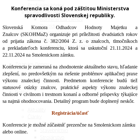
Profesijný kódex
Konferencia sa koná pod záštitou Ministerstva
Orgány SKOHMaZ
spravodlivosti Slovenskej republiky.
Konferencia členov
Prezídium
Slovenská Komora Odhadcov Hodnoty Majetku a
Revízna komisia
Znalcov (SKOHMaZ) organizuje pri príležitosti dvadsiatich rokov
Pracovné skupiny/poradné
od prijatia zákona č. 382/2004 Z. z. o znalcoch, tlmočníkoch
orgány Prezídia SKOHMaZ
a prekladateľoch konferenciu, ktorá sa uskutoční 21.11.2024 a
22.11.2024 na Smolenickom zámku.
Zoznam členov
Konferencia je zameraná na zhodnotenie aktuálneho stavu, hľadanie
zlepšení, no predovšetkým na riešenie problémov aplikačnej praxe
výkonu znaleckej činnosti. Predmetom konferencie budú tiež
statusové otázky znalcov, praktické aspekty výkonu znaleckej
Ďalšie
činnosti v civilnom i trestnom konaní a odborné príspevky týkajúce
sa najmä ohodnocovania. Detailný program bude doplnený neskôr.
Aktuality
Registrácia/účasť
Články
Všeobecné
Konferencie je možné zúčastníť prezenčne na Smolenickom zámku
Stavebníctvo
alebo online.
Strojárstvo