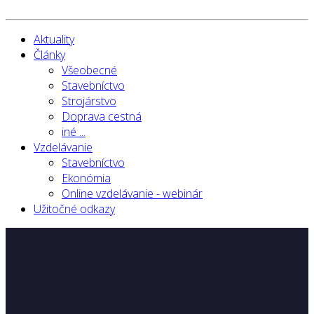
Aktuality
Články
Všeobecné
Stavebníctvo
Strojárstvo
Doprava cestná
iné ...
Vzdelávanie
Stavebníctvo
Ekonómia
Online vzdelávanie - webinár
Užitočné odkazy