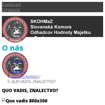
Dashboard
Prihlásenie
O nás
Domov
/
O nás
/
Stanovy
/
Oznamy komory
/
QUO VADIS, ZNALECTVO?
QUO VADIS, ZNALECTVO?
Domov