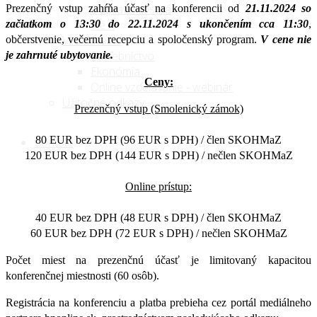
Doprava cestná
Prezenčný vstup zahŕňa účasť na konferencii od
21.11.2024 so
iné ...
začiatkom o 13:30 do 22.11.2024 s ukončením cca 11:30
,
Vzdelávanie
občerstvenie, večernú recepciu a spoločenský program.
V cene nie
Stavebníctvo
je zahrnuté ubytovanie.
Ekonómia
Ceny:
Online vzdelávanie - webinár
Užitočné odkazy
Prezenčný vstup (Smolenický zámok)
80 EUR bez DPH (96 EUR s DPH) / člen SKOHMaZ
Kontakt
120 EUR bez DPH (144 EUR s DPH) / nečlen SKOHMaZ
Online prístup:
40 EUR bez DPH (48 EUR s DPH) / člen SKOHMaZ
60 EUR bez DPH (72 EUR s DPH) / nečlen SKOHMaZ
Počet miest na prezenčnú účasť je limitovaný kapacitou
konferenčnej miestnosti (60 osôb).
Registrácia na konferenciu a platba prebieha cez portál mediálneho