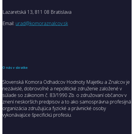
Lazaretská 13, 811 08 Bratislava
Email:
urad@komoraznalcov.sk
O nás v skratke
Slovenská Komora Odhadcov Hodnoty Majetku a Znalcov je
nezávislé, dobrovoľné a nepolitické združenie založené v
súlade so zákonom č. 83/1990 Zb. o združovaní občanov v
znení neskorších predpisov a to ako samosprávna profesijná
organizácia združujúca fyzické a právnické osoby
vykonávajúce špecifickú profesiu.