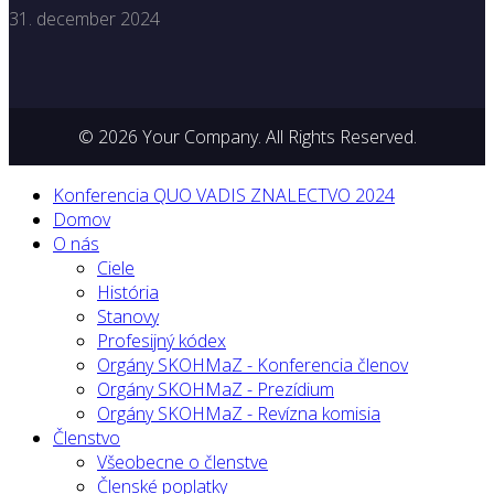
31. december 2024
© 2026 Your Company. All Rights Reserved.
Konferencia QUO VADIS ZNALECTVO 2024
Domov
O nás
Ciele
História
Stanovy
Profesijný kódex
Orgány SKOHMaZ - Konferencia členov
Orgány SKOHMaZ - Prezídium
Orgány SKOHMaZ - Revízna komisia
Členstvo
Všeobecne o členstve
Členské poplatky