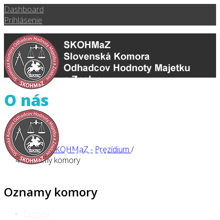
Dashboard
Prihlásenie
O nás
Domov
/
O nás
/
Orgány SKOHMaZ - Prezídium
/
Oznamy komory
Oznamy komory
Domov