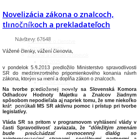
Novelizácia zákona o znalcoch,
tlmočníkoch a prekladateľoch
Členstvo
Návštevy: 67648
Všeobecne o členstve
Členské poplatky
Vážené členky, vážení členovia,
Zápisné a členský príspevok
Rok 2025
v pondelok 5.8.2013 predložilo Ministerstvo spravodlivosti
Rok 2026
SR do medzirezortného pripomienkového konania návrh
Prihláška
zákona, ktorým sa mení a dopĺňa zákon o znalcoch.
Fyzické osoby
Právnické osoby
Na tvorbe predloženej novely sa Slovenská Komora
Odhadcov Hodnoty Majetku a Znalcov žiadnym
spôsobom nepodieľala aj napriek tomu, že sme niekoľko
O nás
krát ponúkali MS SR aktívnu pomoc i prístup pri tvorbe
legislatívy.
Vláda SR sa pritom v programovom vyhlásení vlády v
Ciele
časti Spravodlivosť zaviazala, že
"dôležitým zmenám
História
bude predchádzať rovnocenný dialóg so
Stanovy
zainteresovanými stranami, sociálnymi partnermi a