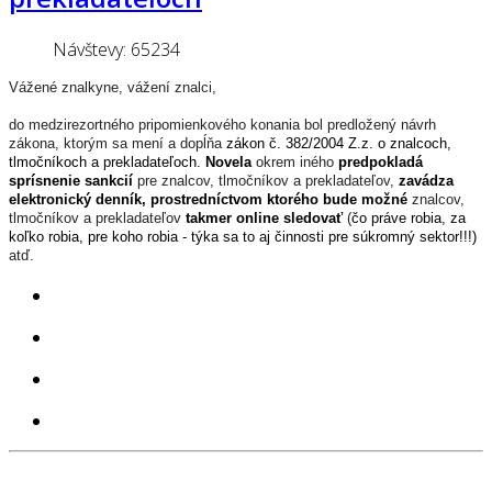
Návštevy: 65234
Vážené znalkyne, vážení znalci,
do medzirezortného pripomienkového konania bol predložený návrh
zákona, ktorým sa mení a dopĺňa
zákon č. 382/2004 Z.z. o znalcoch,
tlmočníkoch a prekladateľoch
.
Novela
okrem iného
predpokladá
sprísnenie sankcií
pre znalcov, tlmočníkov a prekladateľov,
zavádza
elektronický denník, prostredníctvom ktorého bude možné
znalcov,
tlmočníkov a prekladateľov
takmer online sledovať
(
čo práve robia, za
koľko robia, pre koho robia - týka sa to aj činnosti pre súkromný sektor!!!
)
atď.