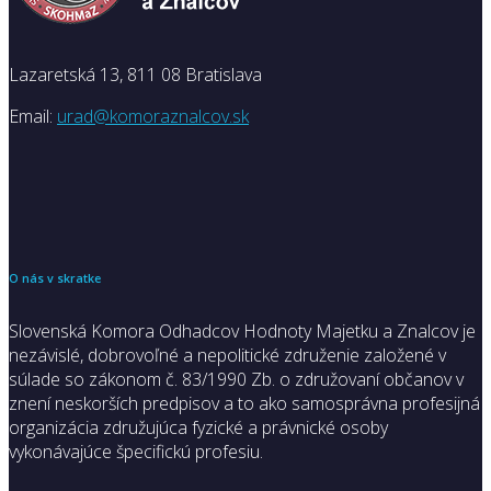
Lazaretská 13, 811 08 Bratislava
Email:
urad@komoraznalcov.sk
O nás v skratke
Slovenská Komora Odhadcov Hodnoty Majetku a Znalcov je
nezávislé, dobrovoľné a nepolitické združenie založené v
súlade so zákonom č. 83/1990 Zb. o združovaní občanov v
znení neskorších predpisov a to ako samosprávna profesijná
organizácia združujúca fyzické a právnické osoby
vykonávajúce špecifickú profesiu.