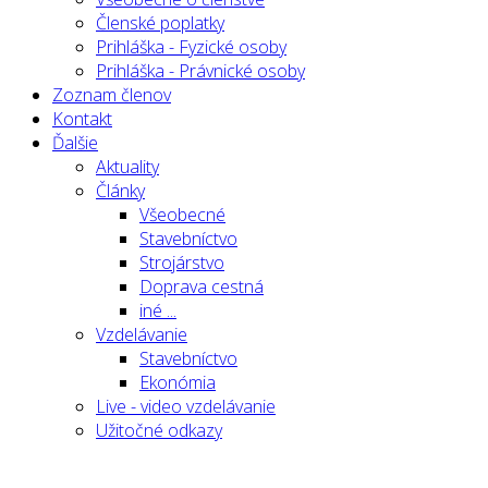
Členské poplatky
Prihláška - Fyzické osoby
Prihláška - Právnické osoby
Zoznam členov
Kontakt
Ďalšie
Aktuality
Články
Všeobecné
Stavebníctvo
Strojárstvo
Doprava cestná
iné ...
Vzdelávanie
Stavebníctvo
Ekonómia
Live - video vzdelávanie
Užitočné odkazy