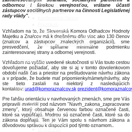
Profesijný kódex
odbornou i širokou verejnosťou, vrátane účasti
zástupcov sociálnych partnerov na činnosti Legislatívnej
Orgány SKOHMaZ
rady vlády"
.
Konferencia členov
Prezídium
Revízna komisia
Vzhľadom na to, že Slovenská Komora Odhadcov Hodnoty
Majetku a Znalcov má k dnešnému dňu viac ako 130 členov
Pracovné skupiny/poradné
(znalcov a zástupcov znaleckých organizácií), sme
orgány Prezídia SKOHMaZ
presvedčení, že spĺňame minimálne podmienku
zainteresovanej strany a odbornej verejnosti.
Zoznam členov
Vzhľadom na vyššie uvedené skutočnosti si Vás touto cestou
dovoľujeme požiadať, aby ste si aj v tomto dovolenkovom
období našli čas a priestor na preštudovanie návrhu zákona
a v prípade, že budete mať pripomienky/námety/návrhy, aby
ste tieto zaslali na niektorý z nasledujúcich
Ďalšie
kontaktov:
urad@komoraznalcov.sk
prezident@komoraznalcov
Pre ľahšiu orientáciu v navrhovaných zmenách, sme pre Vás
Aktuality
pripravili materiál pod názvom "Navrh_zakona_zapracovane
Články
zmeny", ktorý obsahuje červenou farbou označené časti,
ktoré sa vypúšťajú. Modrou sú označené časti, ktoré sa do
Všeobecné
zákona dopĺňajú. Ten je Vám spolu s návrhom zákona a
Stavebníctvo
dôvodovou správou k dispozícii pod týmto oznamom..
Strojárstvo