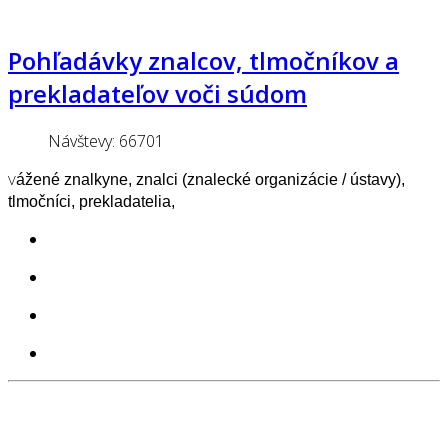
Pohľadávky znalcov, tlmočníkov a
prekladateľov voči súdom
Návštevy: 66701
V
ážené znalkyne, znalci (znalecké organizácie / ústavy),
tlmočníci, prekladatelia,