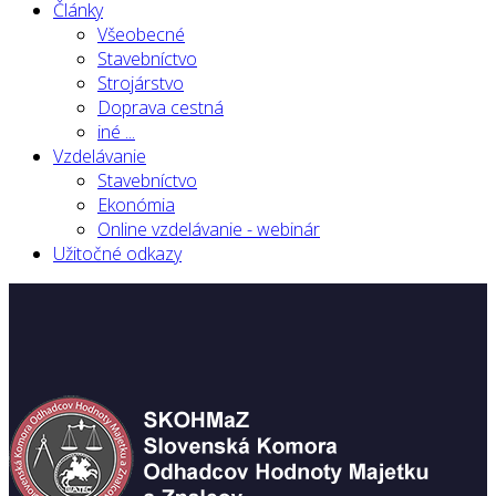
Články
Všeobecné
Stavebníctvo
Strojárstvo
Doprava cestná
iné ...
Vzdelávanie
Stavebníctvo
Ekonómia
Online vzdelávanie - webinár
Užitočné odkazy