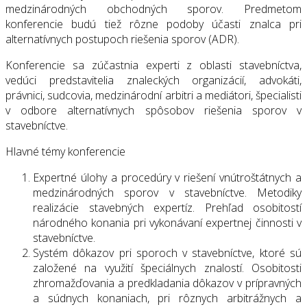
medzinárodných obchodných sporov. Predmetom
konferencie budú tiež rôzne podoby účasti znalca pri
alternatívnych postupoch riešenia sporov (ADR).
Konferencie sa zúčastnia experti z oblasti stavebníctva,
vedúci predstavitelia znaleckých organizácií, advokáti,
právnici, sudcovia, medzinárodní arbitri a mediátori, špecialisti
v odbore alternatívnych spôsobov riešenia sporov v
stavebníctve.
Hlavné témy konferencie
Expertné úlohy a procedúry v riešení vnútroštátnych a
medzinárodných sporov v stavebníctve. Metodiky
realizácie stavebných expertíz. Prehľad osobitostí
národného konania pri vykonávaní expertnej činnosti v
stavebníctve.
Systém dôkazov pri sporoch v stavebníctve, ktoré sú
založené na využití špeciálnych znalostí. Osobitosti
zhromažďovania a predkladania dôkazov v prípravných
a súdnych konaniach, pri rôznych arbitrážnych a