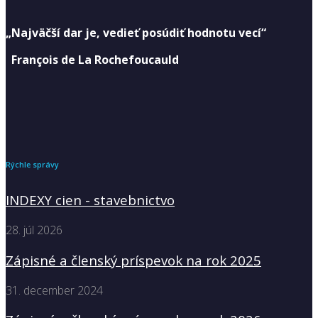
„Najväčší dar je, vedieť posúdiť hodnotu vecí“
François de La Rochefoucauld
Rýchle správy
INDEXY cien - stavebnictvo
28. júl 2026
Zápisné a členský príspevok na rok 2025
31. december 2024