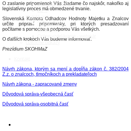
Doprava cestná
O zaslanie pripomienok Vás žiadame čo najskôr, nakoľko aj
legislatívny proces má obmedzené trvanie.
iné ...
Vzdelávanie
Slovenská Komora Odhadcov Hodnoty Majetku a Znalcov
Stavebníctvo
určite pripraví pripomienky, pri ktorých presadzovaní
Ekonómia
počítame s pomocou a podporou Vás všetkých.
Online vzdelávanie - webinár
O ďalších krokoch Vás budeme informovať.
Užitočné odkazy
Prezídium SKOHMaZ
Kontakt
Návrh zákona, ktorým sa mení a dopĺňa zákon č. 382/2004
Z.z. o znalcoch, tlmočníkoch a prekladateľoch
Návrh zákona - zapracované zmeny
Dôvodová správa-všeobecná časť
Dôvodová správa-osobitná časť