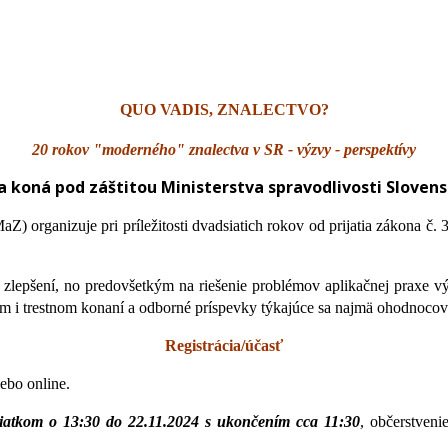
QUO VADIS, ZNALECTVO?
20 rokov "moderného" znalectva v SR - výzvy - perspektívy
a koná pod záštitou Ministerstva spravodlivosti Slovens
anizuje pri príležitosti dvadsiatich rokov od prijatia zákona č. 38
 zlepšení, no predovšetkým na riešenie problémov aplikačnej praxe vý
nom i trestnom konaní a odborné príspevky týkajúce sa najmä ohodnoco
Registrácia/účasť
ebo online.
čiatkom o 13:30 do 22.11.2024 s ukončením cca 11:30
, občerstven