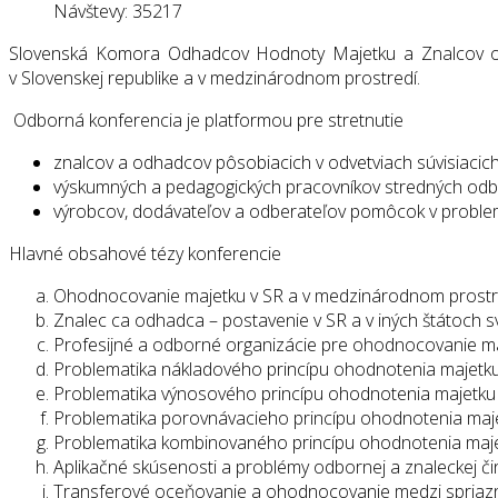
Návštevy: 35217
Slovenská Komora Odhadcov Hodnoty Majetku a Znalcov orga
v Slovenskej republike a v medzinárodnom prostredí.
Odborná konferencia je platformou pre stretnutie
znalcov a odhadcov pôsobiacich v odvetviach súvisiaci
výskumných a pedagogických pracovníkov stredných odbo
výrobcov, dodávateľov a odberateľov pomôcok v proble
Hlavné obsahové tézy konferencie
Ohodnocovanie majetku v SR a v medzinárodnom prostr
Znalec ca odhadca – postavenie v SR a v iných štátoch s
Profesijné a odborné organizácie pre ohodnocovanie maj
Problematika nákladového princípu ohodnotenia majetku 
Problematika výnosového princípu ohodnotenia majetku v
Problematika porovnávacieho princípu ohodnotenia majet
Problematika kombinovaného princípu ohodnotenia majet
Aplikačné skúsenosti a problémy odbornej a znaleckej či
Transferové oceňovanie a ohodnocovanie medzi spriazne