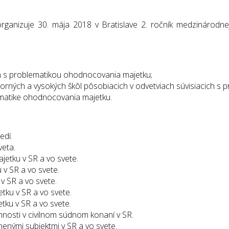
nizuje 30. mája 2018 v Bratislave 2. ročník medzinárodnej o
ch s problematikou ohodnocovania majetku;
rných a vysokých škôl pôsobiacich v odvetviach súvisiacich s
matike ohodnocovania majetku.
edí.
veta.
etku v SR a vo svete.
v SR a vo svete.
 SR a vo svete.
ku v SR a vo svete.
ku v SR a vo svete.
nnosti v civilnom súdnom konaní v SR.
nými subjektmi v SR a vo svete.