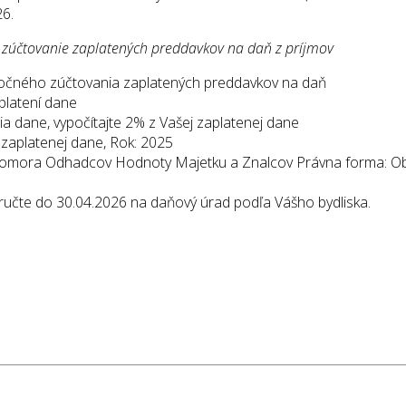
26.
 zúčtovanie zaplatených preddavkov na daň z príjmov
ročného zúčtovania zaplatených preddavkov na daň
platení dane
nia dane, vypočítajte 2% z Vašej zaplatenej dane
 zaplatenej dane, Rok: 2025
Komora Odhadcov Hodnoty Majetku a Znalcov Právna forma: Obč
doručte do 30.04.2026 na daňový úrad podľa Vášho bydliska.