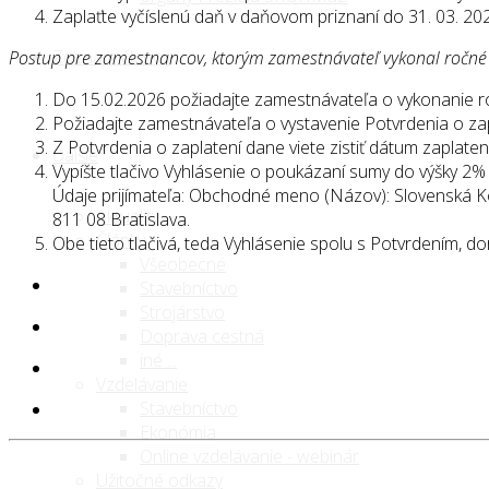
Zaplaťte vyčíslenú daň v daňovom priznaní do 31. 03. 20
Zoznam členov
Postup pre zamestnancov, ktorým zamestnávateľ vykonal ročné
Do 15.02.2026 požiadajte zamestnávateľa o vykonanie 
Požiadajte zamestnávateľa o vystavenie Potvrdenia o za
Z Potvrdenia o zaplatení dane viete zistiť dátum zaplate
Ďalšie
Vypíšte tlačivo Vyhlásenie o poukázaní sumy do výšky 2%
Údaje prijímateľa: Obchodné meno (Názov): Slovenská 
Aktuality
811 08 Bratislava.
Články
Obe tieto tlačivá, teda Vyhlásenie spolu s Potvrdením, 
Všeobecné
Stavebníctvo
Strojárstvo
Doprava cestná
iné ...
Vzdelávanie
Stavebníctvo
Ekonómia
Online vzdelávanie - webinár
Užitočné odkazy