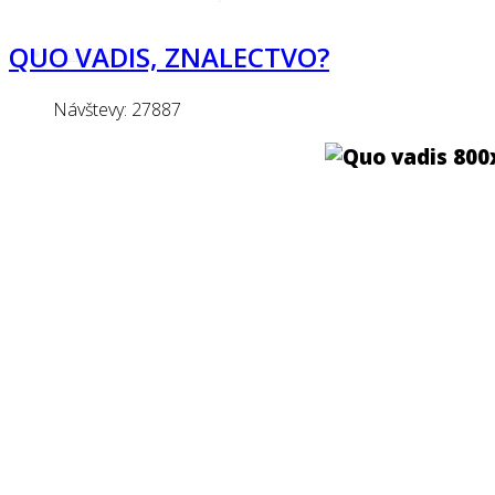
QUO VADIS, ZNALECTVO?
Kontakt
Návštevy: 27887