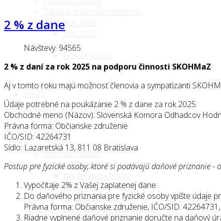
Členské poplatky
Zápisné a členský príspevok
2 % z dane
Rok 2025
Rok 2026
Prihláška
Návštevy: 94565
Fyzické osoby
Právnické osoby
2 % z daní za rok 2025 na podporu činnosti SKOHMaZ
Aj v tomto roku majú možnosť členovia a sympatizanti SKOHM
O nás
Údaje potrebné na poukázanie 2 % z dane za rok 2025:
Obchodné meno (Názov): Slovenská Komora Odhadcov Hodno
Ciele
Právna forma: Občianske združenie
História
IČO/SID: 42264731
Stanovy
Sídlo: Lazaretská 13, 811 08 Bratislava
Profesijný kódex
Orgány SKOHMaZ
Postup pre fyzické osoby, ktoré si podávajú daňové priznanie - 
Konferencia členov
Vypočítaje 2% z Vašej zaplatenej dane
Prezídium
Do daňového priznania pre fyzické osoby vpíšte údaje 
Revízna komisia
Právna forma: Občianske združenie, IČO/SID: 42264731, S
Pracovné skupiny/poradné
Riadne vyplnené daňové priznanie doručte na daňový úr
orgány Prezídia SKOHMaZ