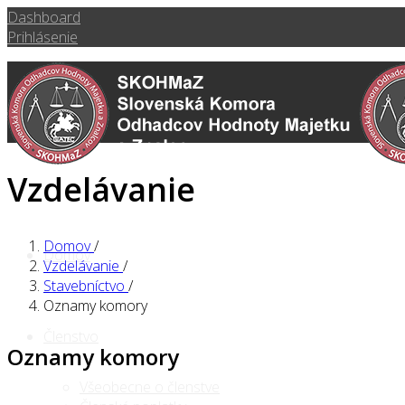
Dashboard
Prihlásenie
Vzdelávanie
Domov
/
Domov
Vzdelávanie
/
Stavebníctvo
/
Oznamy komory
Členstvo
Oznamy komory
Všeobecne o členstve