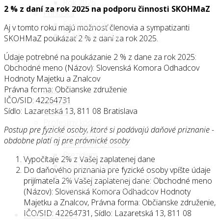
Rok 2026
2 % z daní za rok 2025 na podporu činnosti SKOHMaZ
Prihláška
Fyzické osoby
Aj v tomto roku majú možnosť členovia a sympatizanti
Právnické osoby
SKOHMaZ poukázať 2 % z daní za rok 2025.
Údaje potrebné na poukázanie 2 % z dane za rok 2025:
O nás
Obchodné meno (Názov): Slovenská Komora Odhadcov
Hodnoty Majetku a Znalcov
Právna forma: Občianske združenie
Ciele
IČO/SID: 42264731
História
Sídlo: Lazaretská 13, 811 08 Bratislava
Stanovy
Profesijný kódex
Postup pre fyzické osoby, ktoré si podávajú daňové priznanie -
Orgány SKOHMaZ
obdobne platí aj pre právnické osoby
Konferencia členov
Prezídium
Vypočítaje 2% z Vašej zaplatenej dane
Revízna komisia
Do daňového priznania pre fyzické osoby vpíšte údaje
Pracovné skupiny/poradné
prijímateľa 2% Vašej zaplatenej dane: Obchodné meno
orgány Prezídia SKOHMaZ
(Názov): Slovenská Komora Odhadcov Hodnoty
Majetku a Znalcov, Právna forma: Občianske združenie,
IČO/SID: 42264731, Sídlo: Lazaretská 13, 811 08
Zoznam členov