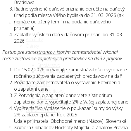
Bratislava
Riadne vyplnené daňové priznanie doručte na daňový
úrad podľa miesta Vášho bydliska do 31. 03. 2026 (ak
nemáte odložený termín na podanie daňového
Ďalšie
priznania).
Zaplaťte vyčíslenú daň v daňovom priznaní do 31. 03.
Aktuality
2026.
Články
Postup pre zamestnancov, ktorým zamestnávateľ vykonal
Všeobecné
ročné zúčtovanie zaplatených preddavkov na daň z príjmov
Stavebníctvo
Strojárstvo
Do 15.02.2026 požiadajte zamestnávateľa o vykonanie
Doprava cestná
ročného zúčtovania zaplatených preddavkov na daň
iné ...
Požiadajte zamestnávateľa o vystavenie Potvrdenia
Vzdelávanie
o zaplatení dane
Stavebníctvo
Z Potvrdenia o zaplatení dane viete zistiť dátum
Ekonómia
zaplatenia dane, vypočítajte 2% z Vašej zaplatenej dane
Online vzdelávanie - webinár
Vypíšte tlačivo Vyhlásenie o poukázaní sumy do výšky
Užitočné odkazy
2% zaplatenej dane, Rok: 2025
Údaje prijímateľa: Obchodné meno (Názov): Slovenská
Kontakt
Komora Odhadcov Hodnoty Majetku a Znalcov Právna