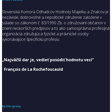
Slovenská Komora Odhadcov Hodnoty Majetku a Znalcov je
nezávislé, dobrovoľné a nepolitické združenie založené v
súlade so zákonom č. 83/1990 Zb. o združovaní občanov v
znení neskorších predpisov a to ako samosprávna profesijná
organizácia združujúca fyzické a právnické osoby
vykonávajúce špecifickú profesiu.
„Najväčší dar je, vedieť posúdiť hodnotu vecí“
François de La Rochefoucauld
Rýchle správy