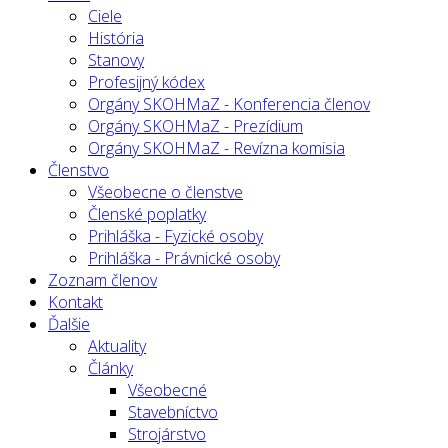
Ciele
História
Stanovy
Profesijný kódex
Orgány SKOHMaZ - Konferencia členov
Orgány SKOHMaZ - Prezídium
Orgány SKOHMaZ - Revízna komisia
Členstvo
Všeobecne o členstve
Členské poplatky
Prihláška - Fyzické osoby
Prihláška - Právnické osoby
Zoznam členov
Kontakt
Ďalšie
Aktuality
Články
Všeobecné
Stavebníctvo
Strojárstvo