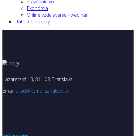
Stavebníctvo
Ekonómia
Online vzdelávanie - webinár
Užitočné odkazy
Lazaretská 13, 811 08 Bratislava
Email:
urad@komoraznalcov.sk
O nás v skratke