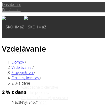
Dashboard
Prihlásenie
Vzdelávanie
Domov
Domov
/
Vzdelávanie
/
Stavebníctvo
/
Členstvo
Oznamy komory
/
2 % z dane
Všeobecne o členstve
2 % z dane
Členské poplatky
Zápisné a členský príspevok
Návštevy: 94571
Rok 2025